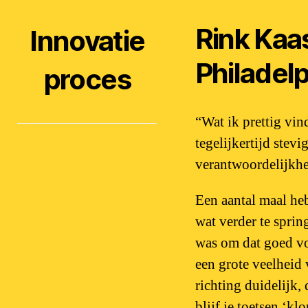
Rink Kaa
Innovatie
Philadelp
proces
“Wat ik prettig vin
tegelijkertijd stevi
verantwoordelijkhe
Een aantal maal he
wat verder te sprin
was om dat goed vo
een grote veelheid 
richting duidelijk,
blijf je toetsen ‘kl