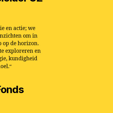
ie en actie; we
 inzichten om in
p op de horizon.
 te exploreren en
gie, kundigheid
oel.
“
 Fonds