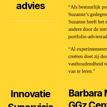
advies
“Als bestuurlijk p
Suzanne’s gedegen 
Suzanne heeft het 
andere door de int
portfolio-adviesrad
“Al experimenteren
creëren doet zij do
vasthoudendheid te
van te leren.”
Barbara 
Innovatie
GGz Cent