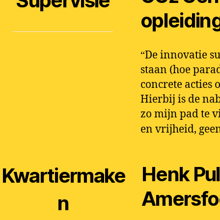
Supervisie
opleidin
De innovatie su
“
staan (hoe para
concrete acties 
Hierbij is de na
zo mijn pad te v
en vrijheid, gee
Henk Pul
Kwartiermake
Amersfo
n