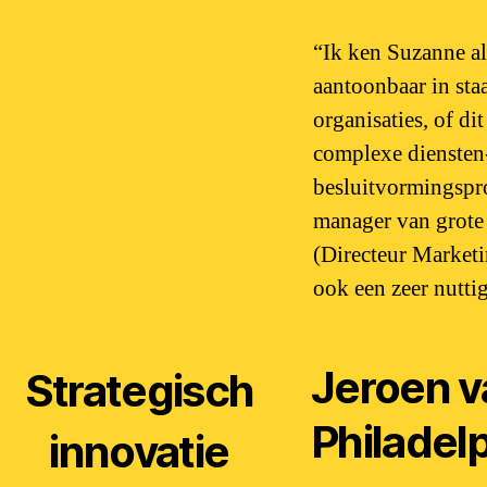
“Ik ken Suzanne al
aantoonbaar in staa
organisaties, of di
complexe diensten-
besluitvormingspro
manager van grote 
(Directeur Market
ook een zeer nutti
Jeroen v
Strategisch
Philadel
innovatie