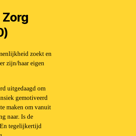
n Zorg
0)
menlijkheid zoekt en
er zijn/haar eigen
werd uitgedaagd om
rinsiek gemotiveerd
imte maken om vanuit
g naar. Is de
En tegelijkertijd
g.