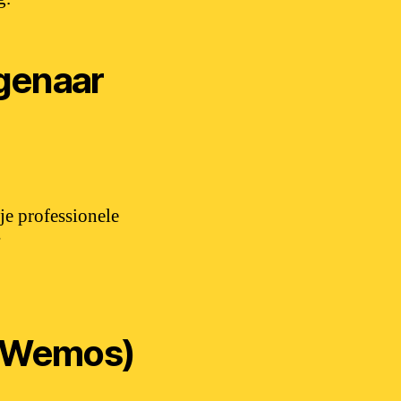
genaar
je professionele
”
ng Wemos)