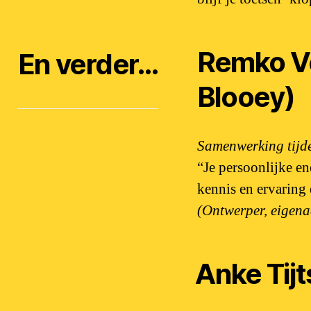
Remko Ve
En verder…
Blooey)
Samenwerking tijde
“Je persoonlijke e
kennis en ervaring 
(Ontwerper, eigen
Anke Tij