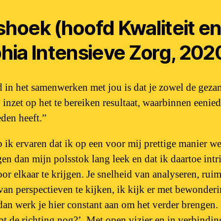
shoek (hoofd Kwaliteit e
hia Intensieve Zorg, 202
d in het samenwerken met jou is dat je zowel de geza
g inzet op het te bereiken resultaat, waarbinnen eenied
den heeft.”
b ik ervaren dat ik op een voor mij prettige manier 
gen dan mijn polsstok lang leek en dat ik daartoe int
or elkaar te krijgen. Je snelheid van analyseren, ru
van perspectieven te kijken, ik kijk er met bewonderin
 dan werk je hier constant aan om het verder brengen. 
opt de richting nog?’. Met open vizier en in verbindin