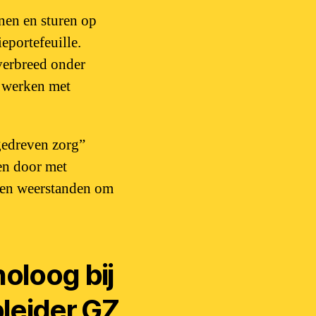
nen en sturen op
eportefeuille.
verbreed onder
t werken met
gedreven zorg”
 en door met
n en weerstanden om
oloog bij
pleider GZ