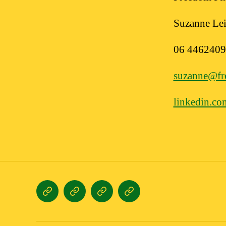
Suzanne Lei
06 446240
suzanne@fr
linkedin.co
Home
Diensten
Nader
Contact
kennismaken