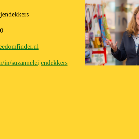
jendekkers
90
eedomfinder.nl
m/in/suzanneleijendekkers