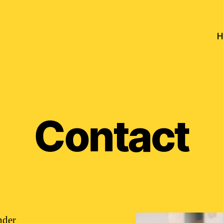
H
Contact
nder